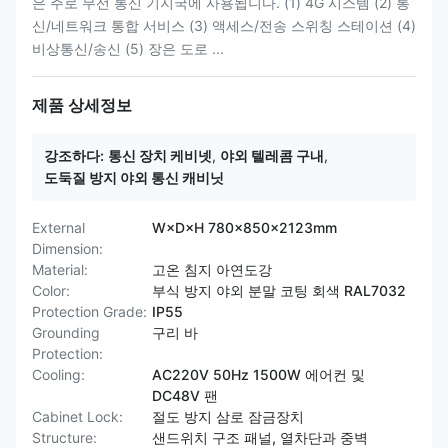
은 주로 무선 통신 기지국에 사용됩니다. (1) 4G 시스템 (2) 통
신/네트워크 통합 서비스 (3) 액세스/전송 스위칭 스테이션 (4)
비상통신/송신 (5) 장은 도로 ...
제품 상세정보
강조하다:
통신 장치 케비넷
,
야외 텔레콤 구내
,
도둑질 방지 야외 통신 캐비닛
External
W×D×H 780×850×2123mm
Dimension:
Material:
고온 침지 아연도강
Color:
부식 방지 야외 분말 코팅 회색 RAL7032
Protection Grade:
IP55
Grounding
구리 바
Protection:
Cooling:
AC220V 50Hz 1500W 에어컨 및
DC48V 팬
Cabinet Lock:
절도 방지 삼로 잠금장치
Structure:
샌드위치 구조 패널, 열차단과 중벽