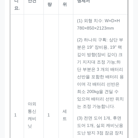
니
안건
명세서
량
위
요.
(1) 외형 치수: W×D×H
780×850×2123mm
(2) 하나의 구획: 상단 부
분은 19" 장비용, 19" 랙
깊이 방향(장비 깊이) 크
기 지지대 조정 가능;하
단 부분은 3 개의 배터리
선반을 포함한 배터리 용
이며 각 배터리 선반은
최소 200kg을 견딜 수
있으며 배터리 선반 위치
야외
는 조정 가능합니다.
통신
세
1
1
(3) 전면 도어 1개, 후면
캐비
트
도어 1개, 실외 캐비닛용
닛
도난 방지 3점 잠금 장치