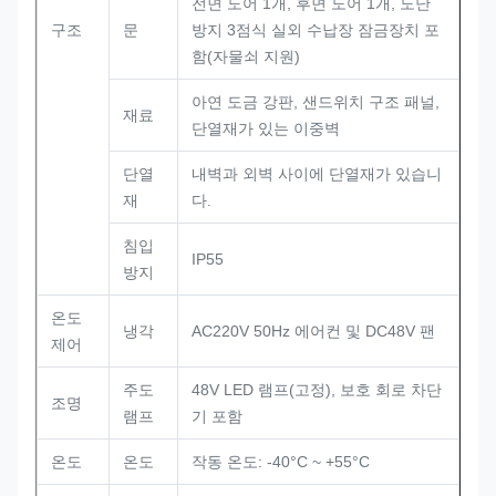
전면 도어 1개, 후면 도어 1개, 도난
구조
문
방지 3점식 실외 수납장 잠금장치 포
함(자물쇠 지원)
아연 도금 강판, 샌드위치 구조 패널,
재료
단열재가 있는 이중벽
단열
내벽과 외벽 사이에 단열재가 있습니
재
다.
침입
IP55
방지
온도
냉각
AC220V 50Hz 에어컨 및 DC48V 팬
제어
주도
48V LED 램프(고정), 보호 회로 차단
조명
램프
기 포함
온도
온도
작동 온도: -40°C ~ +55°C