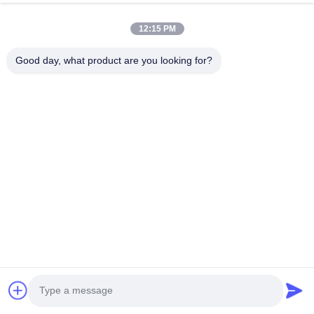
12:15 PM
Good day, what product are you looking for?
5. 포장