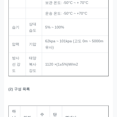
보관 온도: -50°C ~ + 70°C
운송 온도: -50°C ~ +70°C
상대
습기
5% ~ 100%
습도
62kpa ~ 101kpa (고도 0m ~ 5000m
압력
기압
유사)
방사
태양
선 강
복사
1120 ×(1±5%)W/m2
도
강도
(2) 구성
목록
아
수
단