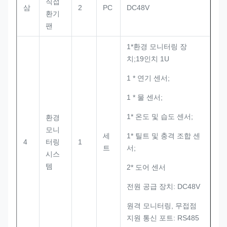
직접
삼
2
PC
DC48V
환기
팬
1*환경 모니터링 장
치;19인치 1U
1 * 연기 센서;
1 * 물 센서;
1* 온도 및 습도 센서;
환경
모니
세
1* 틸트 및 충격 조합 센
4
터링
1
트
서;
시스
템
2* 도어 센서
전원 공급 장치: DC48V
원격 모니터링, 무접점
지원 통신 포트: RS485