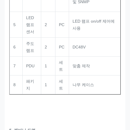
및 SNMP
LED
LED 램프 on/off 제어에
5
램프
2
PC
사용
센서
주도
6
2
PC
DC48V
램프
세
7
PDU
1
맞춤 제작
트
패키
세
8
1
나무 케이스
지
트