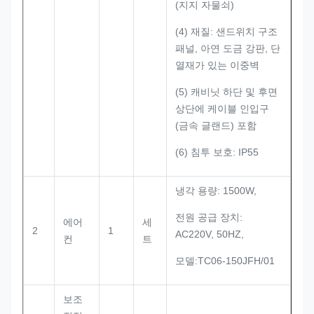
(지지 자물쇠)
(4) 재질: 샌드위치 구조
패널, 아연 도금 강판, 단
열재가 있는 이중벽
(5) 캐비닛 하단 및 후면
상단에 케이블 인입구
(금속 글랜드) 포함
(6) 침투 보호: IP55
냉각 용량: 1500W,
전원 공급 장치:
에어
세
2
1
AC220V, 50HZ,
컨
트
모델:TC06-150JFH/01
보조