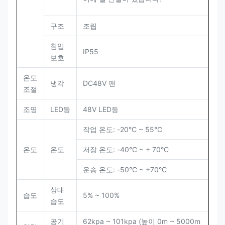
구조
조립
침입
IP55
보호
온도
냉각
DC48V 팬
조절
조명
LED등
48V LED등
작업 온도: -20°C ~ 55°C
온도
온도
저장 온도: -40°C ~ + 70°C
운송 온도: -50°C ~ +70°C
상대
습도
5% ~ 100%
습도
공기
62kpa ~ 101kpa (높이 0m ~ 5000m