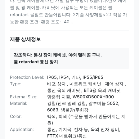
다. 전력 케이블에 대한 개별 입구 구멍이 있습니다.신호 케이
블 및 광 케이블. 캐비닛에 사용되는 모든 케이블은 불
retardant 물질로 만들어집니다. 2기술 사양제정s 2.1 적용 가
능한 환경 조건: 환경 온도: -40...
제품 상세정보
강조하다:
통신 장치 케비넷
,
야외 텔레콤 구내
,
불 retardant 통신 장치
Protection Level:
IP65, IP54, 기타, IP55/IP65
Type:
배포 상자 , 네트워크 캐비닛 , 제어 상자 ,
통신 옥외 캐비닛 , BTS용 옥외 캐비닛
External Size:
맞춤형 지원, W500XD500XH900
Material:
강철/진크 밀폐 강철, 알루미늄 5052,
6063, 냉불강/무화강
Color:
백색, 회색 (주문을 받아서 만들어지는 지
원)
Application:
통신, 기지국, 전자 등, 옥외 전자 장비,
FTTX 네트워크/통신