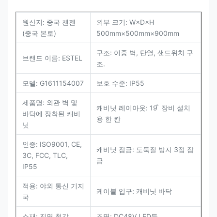
원산지: 중국 첸젠
외부 크기: W×D×H
(중국 본토)
500mm×500mm×900mm
구조: 이중 벽, 단열, 샌드위치 구
브랜드 이름: ESTEL
조.
모델: G1611154007
보호 수준: IP55
제품명: 외관 벽 및
캐비닛 레이아웃: 19 ̊ 장비 설치
바닥에 장착된 캐비
용 한 칸
닛
인증: ISO9001, CE,
캐비닛 잠금: 도둑질 방지 3점 잠
3C, FCC, TLC,
금
IP55
적용: 야외 통신 기지
케이블 입구: 캐비닛 바닥
국
소재: 진열 철강
조명: DC48V LED등