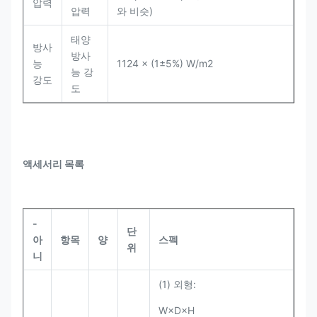
압력
압력
와 비슷)
태양
방사
방사
능
1124 × (1±5%) W/m2
능 강
강도
도
액세서리 목록
-
단
아
항목
양
스펙
위
니
(1) 외형:
W×D×H