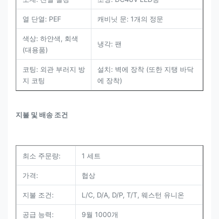
열 단열: PEF
캐비닛 문: 1개의 정문
색상: 하얀색, 회색
냉각: 팬
(대용품)
코팅: 외관 부러지 방
설치: 벽에 장착 (또한 지탱 바닥
지 코팅
에 장착)
지불 및 배송 조건
최소 주문량:
1 세트
가격:
협상
지불 조건:
L/C, D/A, D/P, T/T, 웨스턴 유니온
공급 능력:
9월 1000개