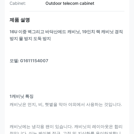
Cabinet:
Outdoor telecom cabinet
제품 설명
16U 이중 벽
그리고 바닥
산
에드
캐비닛
, 19인치 랙 캐비닛 경직
방지 물 방지 도둑 방지
모델: G1611154007
1캐비닛 특징
캐비닛은 먼지, 비, 햇볕을 막아 야외에서 사용하는 것입니다.
캐비닛에는 냉각용 팬이 있습니다. 캐비닛의 레이아웃은 합리
적입니다. 이는 케이블 접근, 고정 및 지상화를 용이하게합니