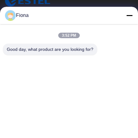
Fiona
ESTEL (GUANGDONG) TECHNOLOGY CO., LTD.
ESTEL (주) GUANGDONG (주) 테크놀로지 (주) LTD
빠른 링크
3:52 PM
집
새로운
Good day, what product are you looking for?
제품
비디오
우리 에 관한 것
공장 투어
품질 관리
저희와 연락
저희와 연락
00-86-13752765943
info@estel.com.cn