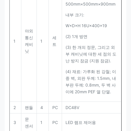
500mm×500mm×900mm
내부 크기:
W×D×H 16U×400×19
야외
(2) 1개 방면
통신
세
1
1
캐비
트
(3) 한 개의 정문, 그리고 외
닛
부 캐비닛에 대한 세 점의 도
난 방지 잠금 (지원 잠금).
(4) 재료: 가루화 된 강철; 이
중 벽, 외판 두께: 1.5mm, 내
부판 두께: 0.8mm, 두 벽 사
이에 20mm PEF 열 단열.
2
팬들
4
PC
DC48V
문
3
1
PC
LED 램프 제어용
센서