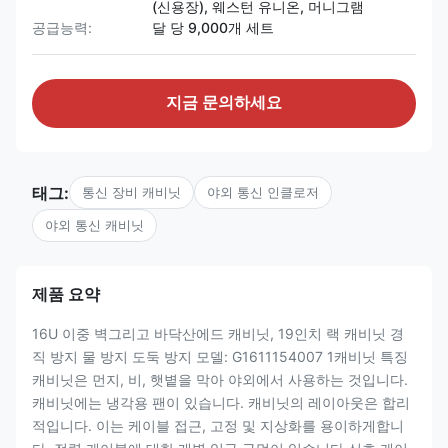
(신용장), 웨스턴 유니온, 머니그램
공급능력:
달 당 9,000개 세트
지금 문의하세요
태그:
통신 장비 캐비닛
야외 통신 인클로저
야외 통신 캐비닛
제품 요약
16U 이중 벽그리고 바닥산에드 캐비닛, 19인치 랙 캐비닛 경
직 방지 물 방지 도둑 방지 모델: G1611154007 1캐비닛 특징
캐비닛은 먼지, 비, 햇볕을 막아 야외에서 사용하는 것입니다.
캐비닛에는 냉각용 팬이 있습니다. 캐비닛의 레이아웃은 합리
적입니다. 이는 케이블 접근, 고정 및 지상화를 용이하게합니