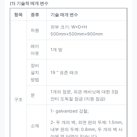
(1) 기술적 매개 변수
항목
종류
기술 매개 변수
외부 크기: W×D×H
차원
500mm×500mm×900mm
레이
1개 방
아웃
장비
설치
19 ′′ 표준 래크
방법
1개의 정문, 외관 캐비닛에 대한 3점
문
안티 도둑질 잠금 (지원 잠금)
구조
1- galvanized 강철;
2- 두 개의 벽, 외면 판의 두께: 1.5mm,
소재
내부 판의 두께: 0.8mm, 두 개의 벽 사
이에 열 단열이 있습니다.