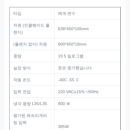
타입
매개 변수
차원 (인클웨이드 플
638*450*185mm
랜지)
(플랜지 없이) 차원
600*450*18mm
중량
19.5 킬로그램
실장 방식
문은 증가했습니다
작동 온도
-40C -55 Ｃ
입력 전압
220 VAC±15% ~/50Hz
냉각 용량 L35/L35
800 Ｗ
평가된 레프리게라
팅 입력
385W