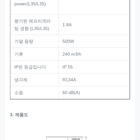
power(L35/L35)
평가된 레프리게라
1.8A
팅 경향 (L35/L35)
가열 용량
500W
기류
240 m3/h
IP은 등급입니다
IP 55
냉각제
R134A
소음
60 dB(A)
3. 제품도