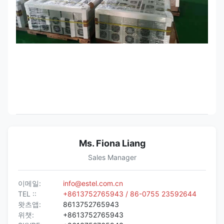
Ms. Fiona Liang
Sales Manager
이메일:
info@estel.com.cn
TEL ::
+8613752765943 / 86-0755 23592644
왓츠앱:
8613752765943
위챗:
+8613752765943