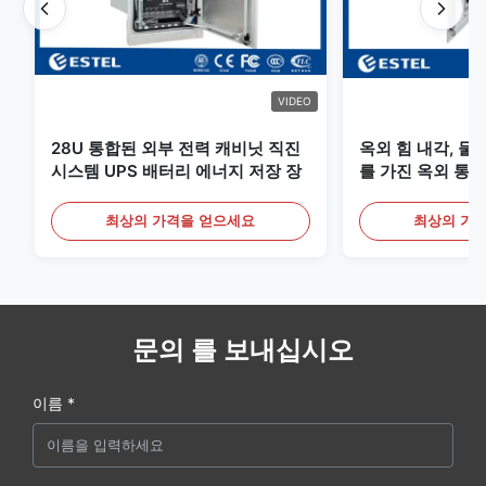
VIDEO
28U 통합된 외부 전력 캐비닛 직진
옥외 힘 내각, 물
시스템 UPS 배터리 에너지 저장 장
를 가진 옥외 통신
최상의 가격을 얻으세요
최상의 가
문의 를 보내십시오
이름 *