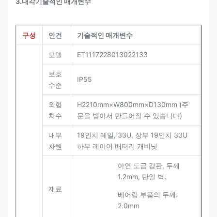
3.내각
기술적인 매개변수
구성
안건
기술적인 매개변수
모델
ET1117228013022133
보호
IP55
수준
외형
H2210mm×W800mm×D130mm (주
치수
문을 받아서 만들어질 수 있습니다)
내부
19인치 레일, 33U, 상부 19인치 33U
차원
하부 레이어 배터리 캐비닛
아연 도금 강판, 두께
1.2mm, 단일 벽.
재료
베어링 부품의 두께:
2.0mm