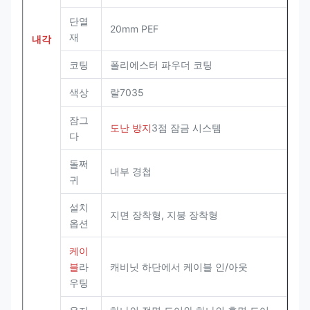
단열
20mm PEF
재
내각
코팅
폴리에스터 파우더 코팅
색상
랄7035
잠그
도난 방지
3점 잠금 시스템
다
돌쩌
내부 경첩
귀
설치
지면 장착형, 지붕 장착형
옵션
케이
블
라
캐비닛 하단에서 케이블 인/아웃
우팅