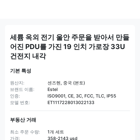
세륨 옥외 전기 울안 주문을 받아서 만들
어진 PDU를 가진 19 인치 가로장 33U
건전지 내각
기본 특성
원산지:
센즈헨, 중국 (본토)
브랜드 이름:
Estel
인증:
ISO9001, CE, 3C, FCC, TLC, IP55
모델 번호:
ET1117228013022133
부동산 거래
최소 주문 수량:
1개 세트
가격:
358-2143 usd