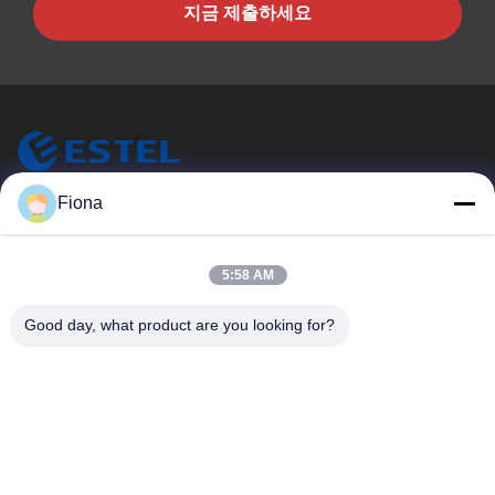
지금 제출하세요
ESTEL (GUANGDONG) TECHNOLOGY CO., LTD.
Fiona
ESTEL (주) GUANGDONG (주) 테크놀로지 (주) LTD
빠른 링크
5:58 AM
집
새로운
Good day, what product are you looking for?
제품
비디오
우리 에 관한 것
공장 투어
품질 관리
저희와 연락
저희와 연락
00-86-13752765943