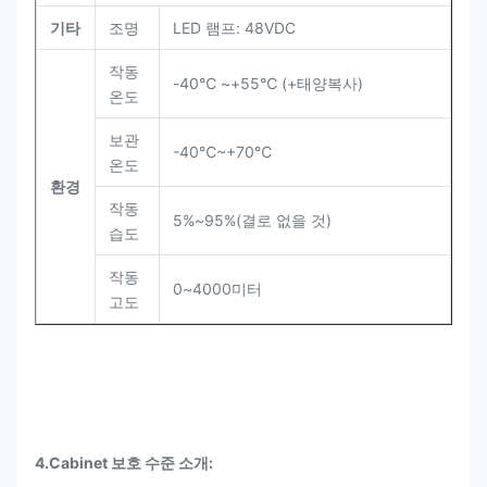
기타
조명
LED 램프: 48VDC
작동
-40℃ ~+55℃ (+태양복사)
온도
보관
-40℃~+70℃
온도
환경
작동
5%~95%(결로 없을 것)
습도
작동
0~4000미터
고도
4.Cabinet 보호 수준 소개: