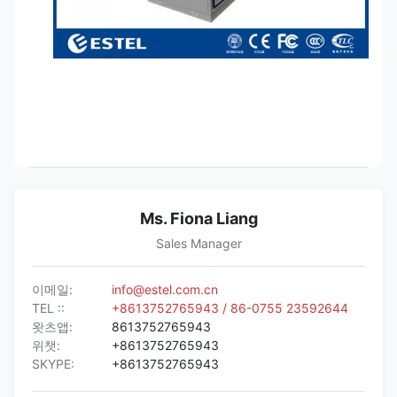
Ms. Fiona Liang
Sales Manager
이메일:
info@estel.com.cn
TEL ::
+8613752765943 / 86-0755 23592644
왓츠앱:
8613752765943
위챗:
+8613752765943
SKYPE:
+8613752765943