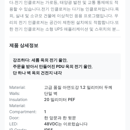
다.전기 인클로저는 가로등, 태양광 발전 및 교통 통제에도 적
용할 수 있습니다.전기 인클로저는 다기능 인클로저입니다.옥
외, 실내 및 소규모 건물에 이상적인 응용 프로그램입니다. 우
리의 전기 인클로저는 공간이 제한된 설치에도 적합합니다.또
한 전기 인클로저는 소형 UPS 애플리케이션 및 스위치의 분...
제품 상세정보
강조하다:
세륨 옥외 전기 울안
,
주문을 받아서 만들어진 PDU 옥외 전기 울안
,
단 하나 벽 옥외 건전지 ​​내각
Material:
고급 품질 아연도강 1.2 밀리미터 두께
Walls:
단일 벽
Insulation
20 밀리미터 PEF
Material:
Compartment:
1
Door:
한 앞문과 한 뒷문
LED:
48VDC는 이르렀습니다
IP Grade:
IP55