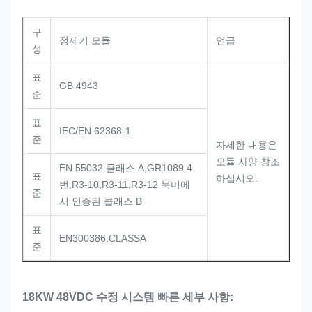
구
정제기 모듈
언급
성
표
GB 4943
준
표
IEC/EN 62368-1
준
자세한 내용은
모듈 사양 참조
EN 55032 클래스 A,GR1089 4
표
하십시오.
번,R3-10,R3-11,R3-12 북미에
준
서 인증된 클래스 B
표
EN300386,CLASSA
준
18KW 48VDC 수정 시스템 빠른 세부 사항: