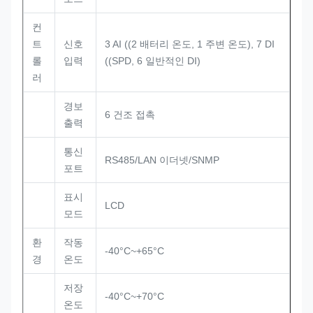
컨
트
신호
3 AI ((2 배터리 온도, 1 주변 온도), 7 DI
롤
입력
((SPD, 6 일반적인 DI)
러
경보
6 건조 접촉
출력
통신
RS485/LAN 이더넷/SNMP
포트
표시
LCD
모드
환
작동
-40°C~+65°C
경
온도
저장
-40°C~+70°C
온도