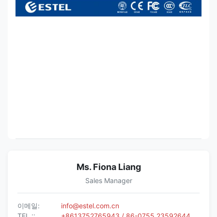
Ms. Fiona Liang
Sales Manager
이메일:
info@estel.com.cn
TEL ::
+8613752765943 / 86-0755 23592644