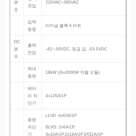
분
220VAC~380VAC
전압
포
입력
터미널 블록 4 비트
용량
DC
출력
분
-42~-58VDC, 등급 값: -53.5VDC
전압
포
최대
18kW ((6x3000W 직렬 모듈)
용량
배터
리 차
4x125A/1P
단기
LLVD: 4x63A/1P
용량
차단
BLVD: 2x6A/1P,
기
3x10A/1P,2x16A/1P,3X32A/1P