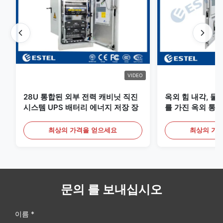
VIDEO
28U 통합된 외부 전력 캐비닛 직진
옥외 힘 내각, 물
시스템 UPS 배터리 에너지 저장 장
를 가진 옥외 통신
최상의 가격을 얻으세요
최상의 가
문의 를 보내십시오
이름 *