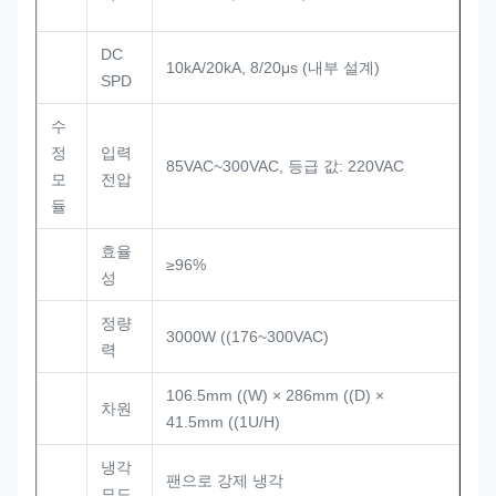
DC
10kA/20kA, 8/20μs (내부 설계)
SPD
수
정
입력
85VAC~300VAC, 등급 값: 220VAC
모
전압
듈
효율
≥96%
성
정량
3000W ((176~300VAC)
력
106.5mm ((W) × 286mm ((D) ×
차원
41.5mm ((1U/H)
냉각
팬으로 강제 냉각
모드