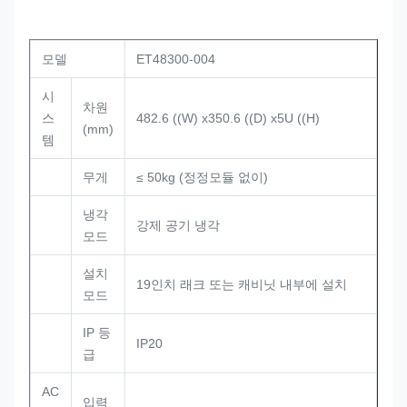
모델
ET48300-004
시
차원
스
482.6 ((W) x350.6 ((D) x5U ((H)
(mm)
템
무게
≤ 50kg (정정모듈 없이)
냉각
강제 공기 냉각
모드
설치
19인치 래크 또는 캐비닛 내부에 설치
모드
IP 등
IP20
급
AC
입력